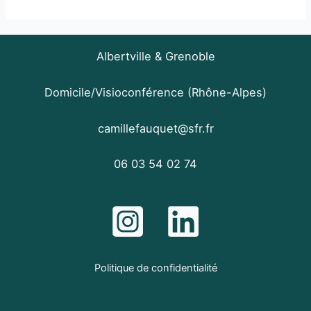
Albertville & Grenoble
Domicile/Visioconférence (Rhône-Alpes)
camillefauquet@sfr.fr
06 03 54 02 74
Politique de confidentialité