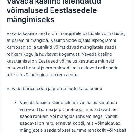
Vavada kasiino laiendatud
võimalused Eestlasedele
mängimiseks
Vavada kasiino Eestis on mängijatele paljudele võimalustel,
et paremini mängida. Kasiinoniode lojaalsusprogramm,
kampaaniad ja turniirid võimaldavad mängijatele saada
rohkem kogu ja huvitavat kogemust. Vavada kasiino
kasutamisel on Eestlased võimalus kasutada mitmeid
erinevaid bonusi ja promokoodi, mis aidavad neil saada
rohkem või mängida rohkem aega.
Vavada bonus code ja promo code kasutamine
Vavada kasiino klienditele on võimalus kasutada
erinevaid bonusi ja promokoodi, mis aidavad neil
saada rohkem või mängida rohkem aega. Vabalt
saadaval on mitu erinevat koodi, mis võimaldavad
mängijatele saada täpset summa rahakotit või vabalt