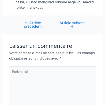
palku, kui nad mängivad rohkem aega või saavad
rohkem rahakotit.
←
Article
Article suivant
Navigation
précédent
→
de
l’article
Laisser un commentaire
Votre adresse e-mail ne sera pas publiée.
Les champs
obligatoires sont indiqués avec
*
Écrivez
ici…