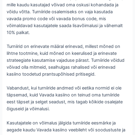
mille kaudu kasutajad võivad oma oskusi kohandada ja
võidu võtta. Turniiride osalemiseks on vaja kasutada
vavada promo code või vavada bonus code, mis
võimaldavad kasutajatele saada lisavõimalusi ja vähemalt
10% palkat.
Turniirid on erinevate määral erinevad, millest mõned on
lihtne tootmine, kuid mõned on keerulised ja erinevate
strateegiate kasutamise vajaduse pärast. Turniiride võidud
võivad olla mitmeid, sealhulgas rahalised või erinevad
kasiino toodetud prantsupõhised pritisegid.
Vabandust, kui turniiride andmed või eetika normid ei ole
täpsemad, kuid Vavada kasiino on teinud oma turniiride
eest täpset ja selget seadust, mis tagab kõikide osalejate
õiguseid ja võimalusi.
Kasutajatele on võimalus jälgida turniiride eesmärke ja
aegade kaudu Vavada kasiino veebileht või soodustuste ja