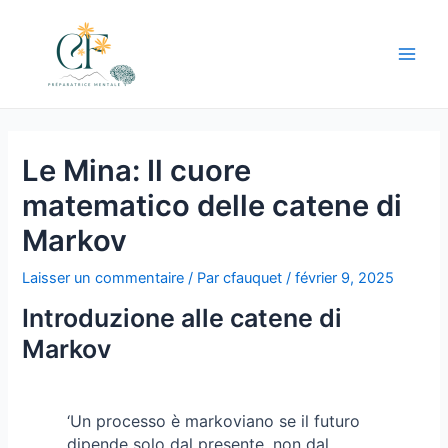
Aller
au
contenu
Main
Men
Le Mina: Il cuore
matematico delle catene di
Markov
Laisser un commentaire
/ Par
cfauquet
/
février 9, 2025
Introduzione alle catene di
Markov
‘Un processo è markoviano se il futuro
dipende solo dal presente, non dal