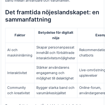
band mellan användare och varumärken.
Det framtida nöjeslandskapet: en
sammanfattning
Betydelse för digitalt
Faktor
Exem
nöje
Skapar personanpassat
AI och
Rekommendation
innehåll och förbättrade
maskininlärning
chatbots
interaktivitetsmöjligheter
Stärker användarens
Live-omröstning
Interaktivitet
engagemang och
upplevelser
möjlighet till delaktighet
Community
Bygger starka band och
Online-forum,
och kreativitet
varumärkeslojalitet
användargenerer