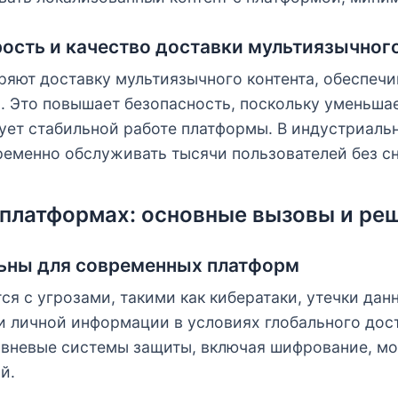
ость и качество доставки мультиязычного
коряют доставку мультиязычного контента, обеспе
. Это повышает безопасность, поскольку уменьшает
ует стабильной работе платформы. В индустриаль
ременно обслуживать тысячи пользователей без с
 платформах: основные вызовы и ре
льны для современных платформ
я с угрозами, такими как кибератаки, утечки дан
 личной информации в условиях глобального дост
овневые системы защиты, включая шифрование, мо
й.