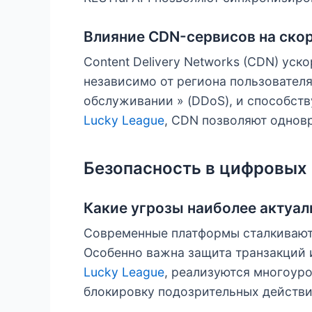
Влияние CDN-сервисов на скор
Content Delivery Networks (CDN) ус
независимо от региона пользователя
обслуживании » (DDoS), и способств
Lucky League
, CDN позволяют однов
Безопасность в цифровых
Какие угрозы наиболее актуа
Современные платформы сталкиваютс
Особенно важна защита транзакций и
Lucky League
, реализуются многоур
блокировку подозрительных действи