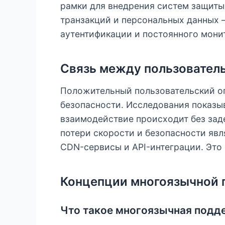
рамки для внедрения систем защиты
транзакций и персональных данных 
аутентификации и постоянного мони
Связь между пользовател
Положительный пользовательский оп
безопасности. Исследования показыв
взаимодействие происходит без зад
потери скорости и безопасности яв
CDN-сервисы и API-интеграции. Это 
Концепции многоязычной 
Что такое многоязычная подд