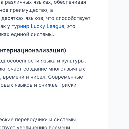
а различных языках, обеспечивая
тное преимущество, а
десятках языков, что способствует
как у
турнир Lucky League
, это
мках единой системы.
интернационализация)
од особенности языка и культуры.
 включает создание многоязычных
, времени и чисел. Современные
новых языков и снижает риски
ческие переводчики и системы
бствует увеличению времени