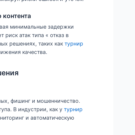
 контента
чивая минимальные задержки
 риск атак типа « отказ в
ных решениях, таких как
турнир
нижения качества.
шения
ных, фишинг и мошенничество.
упа. В индустрии, как у
турнир
ниторинг и автоматическую